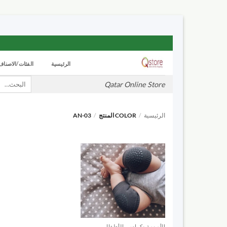
تخطي
للمحتوى
الرئيسية
الفئات/الاصناف
بحث
Qatar Online Store
عن:
الرئيسية
/
COLOR المنتج
/
AN-03
الأمومة وكراسي الأطفال