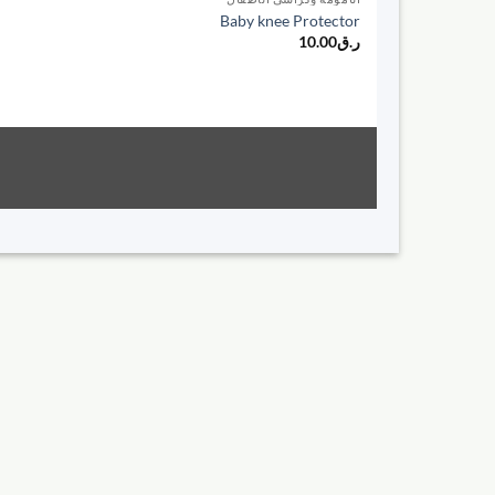
Baby knee Protector
ر.ق
10.00