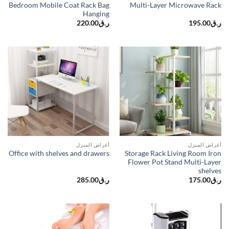
Bedroom Mobile Coat Rack Bag
Multi-Layer Microwave Rack
Hanging
220.00
ر.ق
195.00
ر.ق
أغراض المنزل
أغراض المنزل
Storage Rack Living Room Iron
Office with shelves and drawers
Flower Pot Stand Multi-Layer
shelves
285.00
ر.ق
175.00
ر.ق