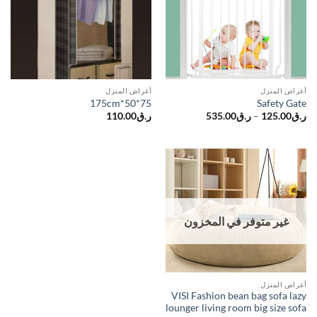
أغراض المنزل
أغراض المنزل
75*50*175cm
Safety Gate
نطاق
110.00
ر.ق
535.00
ر.ق
–
125.00
ر.ق
السعر:
من
خلال
غير متوفر في المخزون
أغراض المنزل
VISI Fashion bean bag sofa lazy
lounger living room big size sofa