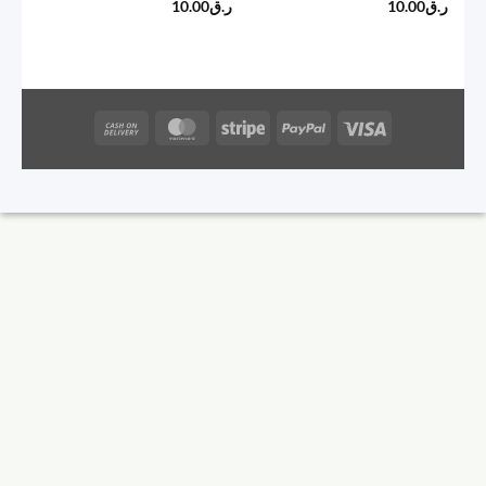
ر.ق
10.00
ر.ق
10.00
Cash
MasterCard
Stripe
PayPal
Visa
On
Delivery