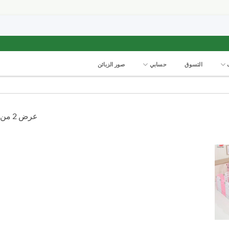
التسوق
حسابي
صور الزبائن
عرض ⁦2⁩ من كل النتائج