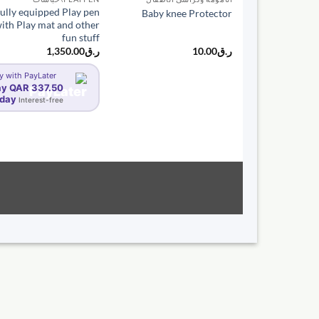
ully equipped Play pen
Baby knee Protector
ith Play mat and other
fun stuff
ر.ق
10.00
ر.ق
1,350.00
y with PayLater
ay QAR 337.50
oday
Interest-free