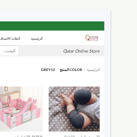
تخطي
للمحتوى
الرئيسية
الفئات/الاصناف
بحث
Qatar Online Store
عن:
الرئيسية
/
COLOR المنتج
/
GREY12
الأمومة وكراسي الأطفال
PLAYPEN\حباسات