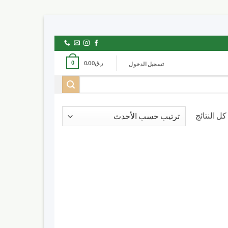
ر.ق
0.00
0
تسجيل الدخول
تم
الفرز
حسب
الأحدث