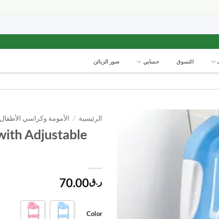
التسوق
حسابي
صور الزبائن
الرئيسية
/
الأمومة وكراسي الأطفال
with Adjustable
70.00
ر.ق
Color