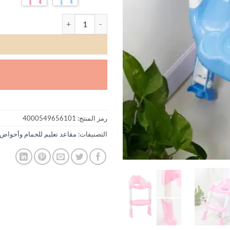
كمية Folding Baby Potty Seat with Adjustable Ladder
رمز المنتج:
4000549656101
التصنيفات:
مقاعد تعليم للحمام وأحواض