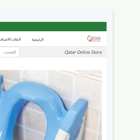
تخطي
للمحتوى
الرئيسية
الفئات/الاصناف
بحث
Qatar Online Store
عن: