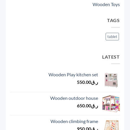
Wooden Toys
TAGS
tablet
LATEST
Wooden Play kitchen set
ر.ق
550.00
Wooden outdoor house
ر.ق
650.00
Wooden climbing frame
ر.ق
950.00