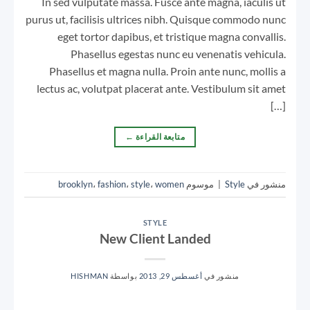
In sed vulputate massa. Fusce ante magna, iaculis ut
purus ut, facilisis ultrices nibh. Quisque commodo nunc
eget tortor dapibus, et tristique magna convallis.
Phasellus egestas nunc eu venenatis vehicula.
Phasellus et magna nulla. Proin ante nunc, mollis a
lectus ac, volutpat placerat ante. Vestibulum sit amet
[…]
متابعة القراءة
←
منشور في
Style
|
موسوم
women
،
style
،
fashion
،
brooklyn
STYLE
New Client Landed
منشور في
أغسطس 29, 2013
بواسطة
HISHMAN