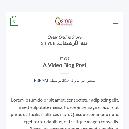
تخطي
0
للمحتوى
Qatar Online Store
فئة الآرشيفات:
STYLE
STYLE
A Video Blog Post
منشور في
يناير 1, 2014
بواسطة
HISHMAN
Lorem ipsum dolor sit amet, consectetur adipiscing elit.
In sed vulputate massa. Fusce ante magna, iaculis ut
purus ut, facilisis ultrices nibh. Quisque commodo nunc
eget tortor dapibus, et tristique magna convallis.
Phasellus egestas nunc eu venenatis vehicula.