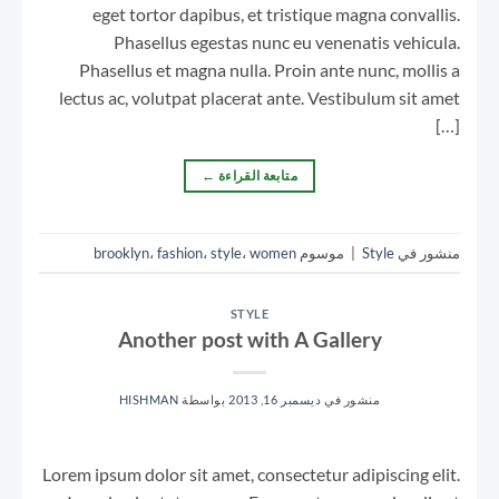
eget tortor dapibus, et tristique magna convallis.
Phasellus egestas nunc eu venenatis vehicula.
Phasellus et magna nulla. Proin ante nunc, mollis a
lectus ac, volutpat placerat ante. Vestibulum sit amet
[…]
متابعة القراءة
←
منشور في
Style
|
موسوم
women
،
style
،
fashion
،
brooklyn
STYLE
Another post with A Gallery
منشور في
ديسمبر 16, 2013
بواسطة
HISHMAN
Lorem ipsum dolor sit amet, consectetur adipiscing elit.