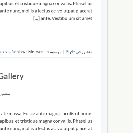
apibus, et tristique magna convallis. Phasellus
nte nunc, mollis a lectus ac, volutpat placerat
ante. Vestibulum sit amet […]
منشور في
Style
|
موسوم
women
،
style
،
fashion
،
ooklyn
Gallery
منشور 
utate massa. Fusce ante magna, iaculis ut purus
apibus, et tristique magna convallis. Phasellus
nte nunc, mollis a lectus ac, volutpat placerat