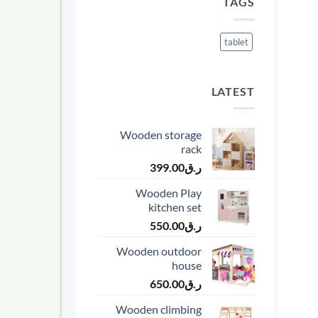
TAGS
tablet
LATEST
Wooden storage
rack
ر.ق
399.00
Wooden Play
kitchen set
ر.ق
550.00
Wooden outdoor
house
ر.ق
650.00
Wooden climbing