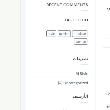
RECENT COMMENTS
eg
TAG CLOUD
style
fashion
brooklyn
women
تصنيفات
(5)
Style
(4)
Uncategorized
Lo
الأرشيف
eg